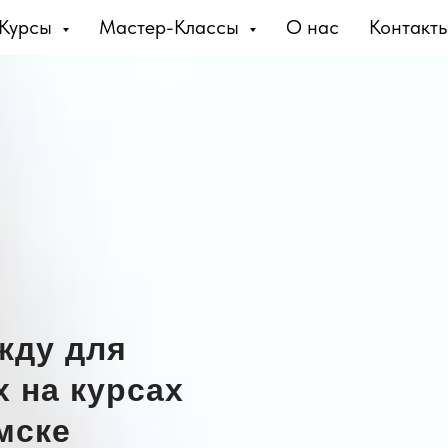
стер-Классы
Курсы
Мастер-Классы
О нас
Контакты
О нас
Контакт
8
жду для
х на курсах
мске