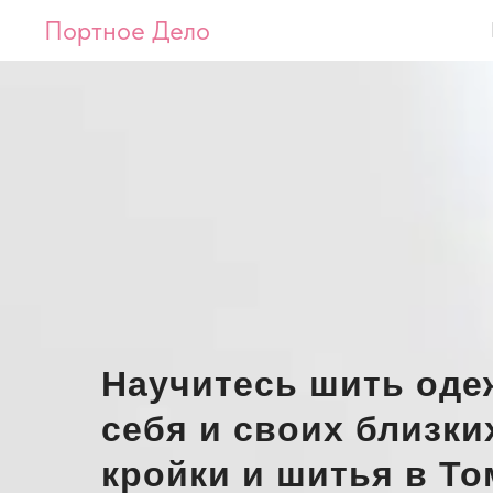
Портное Дело
Портное Дело
Курсы
Ма
Научитесь шить оде
себя и своих близки
кройки и шитья в То