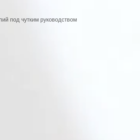
лий под чутким руководством