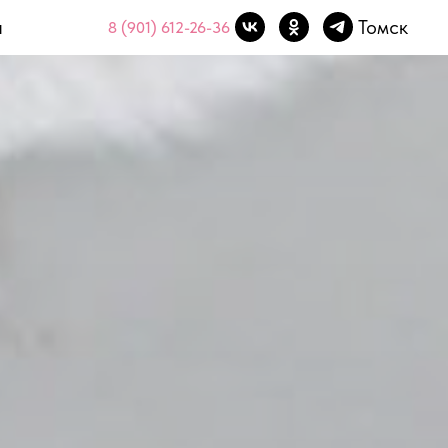
ы
Томск
8 (901) 612-26-36